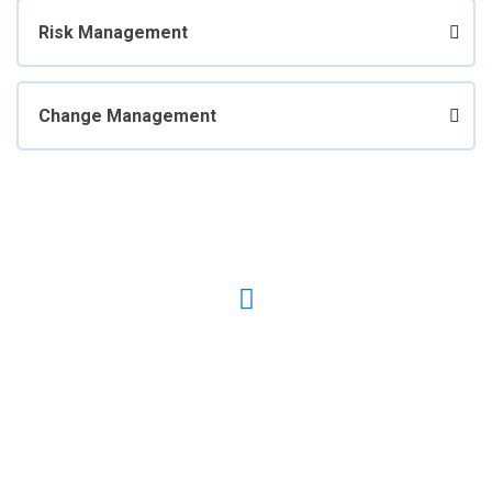
Risk Management
Change Management
Have any Questions? Call us Today!
(123) 222-8888