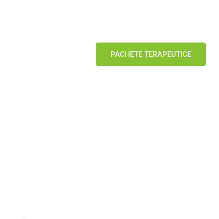
L-S: 08:00 - 20:00
tice
Contact
PACHETE TERAPEUTICE