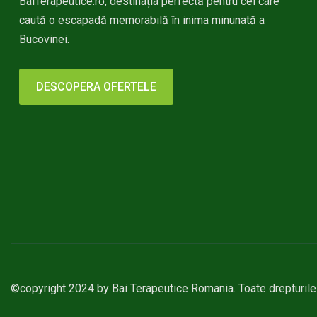
BaiTerapeutice.ro, destinația perfectă pentru cei care
caută o escapadă memorabilă în inima minunată a
Bucovinei.
DESCOPERA OFERTELE
©copyright 2024 by
Bai Terapeutice Romania
. Toate drepturil