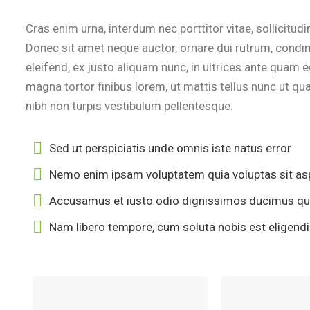
Cras enim urna, interdum nec porttitor vitae, sollicitudi
Donec sit amet neque auctor, ornare dui rutrum, cond
eleifend, ex justo aliquam nunc, in ultrices ante quam 
magna tortor finibus lorem, ut mattis tellus nunc ut q
nibh non turpis vestibulum pellentesque.
Sed ut perspiciatis unde omnis iste natus error
Nemo enim ipsam voluptatem quia voluptas sit as
Accusamus et iusto odio dignissimos ducimus qui 
Nam libero tempore, cum soluta nobis est eligend