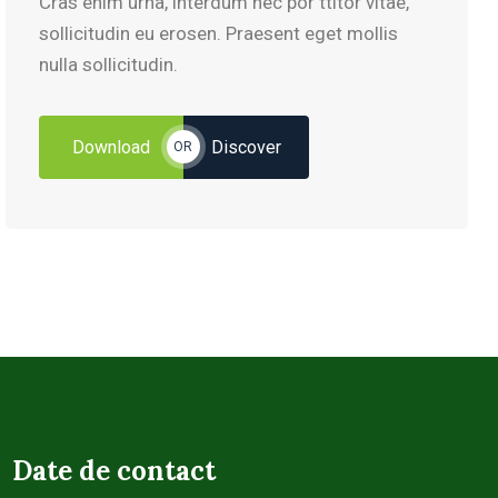
Cras enim urna, interdum nec por ttitor vitae,
sollicitudin eu erosen. Praesent eget mollis
nulla sollicitudin.
Download
Discover
OR
Date de contact