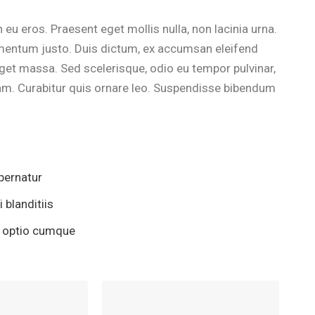
n eu eros. Praesent eget mollis nulla, non lacinia urna.
imentum justo. Duis dictum, ex accumsan eleifend
eget massa. Sed scelerisque, odio eu tempor pulvinar,
uam. Curabitur quis ornare leo. Suspendisse bibendum
pernatur
blanditiis
i optio cumque