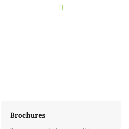
Have any Questions?
Call us Today!
(123) 222-8888
Brochures