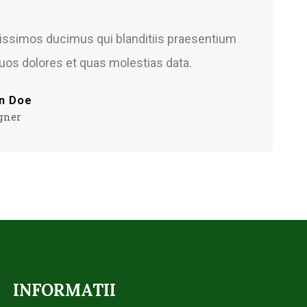
nissimos ducimus qui blanditiis praesentium
quos dolores et quas molestias data.
n Doe
gner
INFORMATII