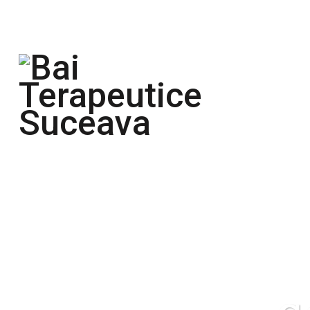
bucovinaresort@gmail.com
0751.676.226
Home
Ofer