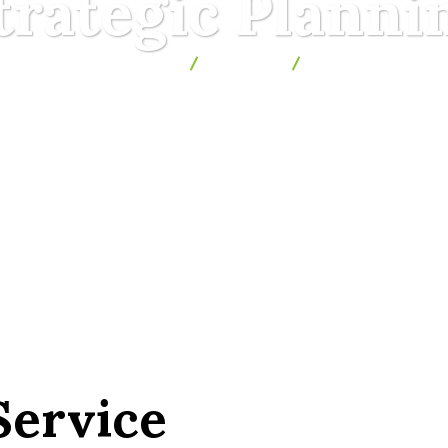
trategic Planni
Bai Terapeutice Suceava
Services
Strategic Planning
Service